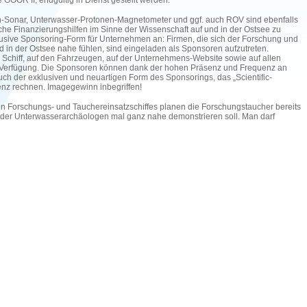
 GOOR II, endgültig in Dienst gestellt werden.
n-Sonar, Unterwasser-Protonen-Magnetometer und ggf. auch ROV sind ebenfalls
iche Finanzierungshilfen im Sinne der Wissenschaft auf und in der Ostsee zu
xklusive Sponsoring-Form für Unternehmen an: Firmen, die sich der Forschung und
d in der Ostsee nahe fühlen, sind eingeladen als Sponsoren aufzutreten.
Schiff, auf den Fahrzeugen, auf der Unternehmens-Website sowie auf allen
Verfügung. Die Sponsoren können dank der hohen Präsenz und Frequenz an
auch der exklusiven und neuartigen Form des Sponsorings, das „Scientific-
enz rechnen. Imagegewinn inbegriffen!
en Forschungs- und Tauchereinsatzschiffes planen die Forschungstaucher bereits
eit der Unterwasserarchäologen mal ganz nahe demonstrieren soll. Man darf