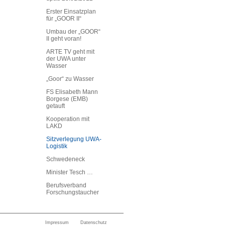
Erster Einsatzplan
für „GOOR II“
Umbau der „GOOR“
II geht voran!
ARTE TV geht mit
der UWA unter
Wasser
„Goor“ zu Wasser
FS Elisabeth Mann
Borgese (EMB)
getauft
Kooperation mit
LAKD
Sitzverlegung UWA-
Logistik
Schwedeneck
Minister Tesch …
Berufsverband
Forschungstaucher
Impressum
Datenschutz