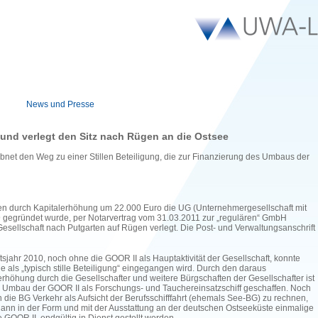
News und Presse
und verlegt den Sitz nach Rügen an die Ostsee
et den Weg zu einer Stillen Beteiligung, die zur Finanzierung des Umbaus der
en durch Kapitalerhöhung um 22.000 Euro die UG (Unternehmergesellschaft mit
 gegründet wurde, per Notarvertrag vom 31.03.2011 zur „regulären“ GmbH
Gesellschaft nach Putgarten auf Rügen verlegt. Die Post- und Verwaltungsanschrift
sjahr 2010, noch ohne die GOOR II als Hauptaktivität der Gesellschaft, konnte
ie als „typisch stille Beteiligung“ eingegangen wird. Durch den daraus
lerhöhung durch die Gesellschafter und weitere Bürgschaften der Gesellschafter ist
 Umbau der GOOR II als Forschungs- und Tauchereinsatzschiff geschaffen. Noch
die BG Verkehr als Aufsicht der Berufsschifffahrt (ehemals See-BG) zu rechnen,
dann in der Form und mit der Ausstattung an der deutschen Ostseeküste einmalige