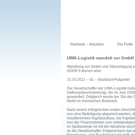
Startseite – Aktuelles
Die Flotte
UWA-Logistik wandelt zur GmbH 
Wandlung zur GmbH und Sitzverlegung ebn
GOOR II dienen wird.
31.03.2011 – GL – Butzbach/Putgarten
Die Gesellschafter der UWA-Logistik hab
Haftungsbeschränkung), die im Juni 2009
gewandelt. Zeitgleich wurde der Sitz der 
bleibt im Hessischen Butzbach.
Nach einem erfolgreichen ersten Geschäft
nun eine Beteiligung akquiriert werden, d
resultierenden Kapitalzufluss, die Kapita
nun der Finanzrahmen zum vollständigen
im Spätsommer ist mit der Abnahme durch 
so die Gesellschafter. Folgend kann das 