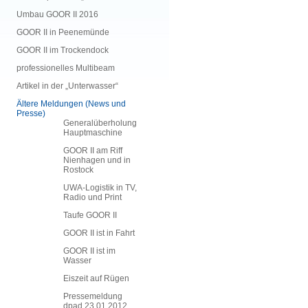
Umbau GOOR II 2016
GOOR II in Peenemünde
GOOR II im Trockendock
professionelles Multibeam
Artikel in der „Unterwasser“
Ältere Meldungen (News und
Presse)
Generalüberholung
Hauptmaschine
GOOR II am Riff
Nienhagen und in
Rostock
UWA-Logistik in TV,
Radio und Print
Taufe GOOR II
GOOR II ist in Fahrt
GOOR II ist im
Wasser
Eiszeit auf Rügen
Pressemeldung
dpad 23.01.2012