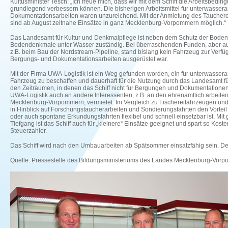
Kultusminister Tesch: „Ich freue mich, dass wir mit dem Schiff die Arbeitsbedi
grundlegend verbessern können. Die bisherigen Arbeitsmittel für unterwasse
Dokumentationsarbeiten waren unzureichend. Mit der Anmietung des Tauchere
sind ab August zeitnahe Einsätze in ganz Mecklenburg-Vorpommern möglich.“
Das Landesamt für Kultur und Denkmalpflege ist neben dem Schutz der Boden
Bodendenkmale unter Wasser zuständig. Bei überraschenden Funden, aber auc
z.B. beim Bau der Nordstream-Pipeline, stand bislang kein Fahrzeug zur Verf
Bergungs- und Dokumentationsarbeiten ausgerüstet war.
Mit der Firma UWA-Logistik ist ein Weg gefunden worden, ein für unterwasser
Fahrzeug zu beschaffen und dauerhaft für die Nutzung durch das Landesamt fü
den Zeiträumen, in denen das Schiff nicht für Bergungen und Dokumentationen
UWA-Logistik auch an andere Interessenten, z.B. an den ehrenamtlich arbei
Mecklenburg-Vorpommern, vermietet. Im Vergleich zu Fischereifahrzeugen und 
in Hinblick auf Forschungstaucherarbeiten und Sondierungsfahrten den Vorteil
oder auch spontane Erkundungsfahrten flexibel und schnell einsetzbar ist. Mi
Tiefgang ist das Schiff auch für „kleinere“ Einsätze geeignet und spart so Kost
Steuerzahler.
Das Schiff wird nach den Umbauarbeiten ab Spätsommer einsatzfähig sein. De
Quelle: Pressestelle des Bildungsministeriums des Landes Mecklenburg-Vor