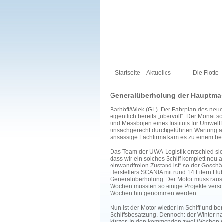
Startseite – Aktuelles
Die Flotte
Generalüberholung der Hauptma
Barhöft/Wiek (GL). Der Fahrplan des neu
eigentlich bereits „übervoll“. Der Monat
und Messbojen eines Instituts für Umwel
unsachgerecht durchgeführten Wartung a
ansässige Fachfirma kam es zu einem b
Das Team der UWA-Logistik entschied sich
dass wir ein solches Schiff komplett neu
einwandfreien Zustand ist“ so der Geschäf
Herstellers SCANIA mit rund 14 Litern Hub
Generalüberholung: Der Motor muss raus 
Wochen mussten so einige Projekte vers
Wochen hin genommen werden.
Nun ist der Motor wieder im Schiff und be
Schiffsbesatzung. Dennoch: der Winter na
kürzer. In den kommenden zwei Wochen so