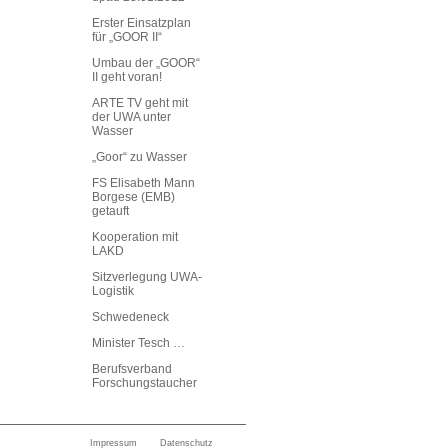
Erster Einsatzplan
für „GOOR II“
Umbau der „GOOR“
II geht voran!
ARTE TV geht mit
der UWA unter
Wasser
„Goor“ zu Wasser
FS Elisabeth Mann
Borgese (EMB)
getauft
Kooperation mit
LAKD
Sitzverlegung UWA-
Logistik
Schwedeneck
Minister Tesch …
Berufsverband
Forschungstaucher
Impressum
Datenschutz