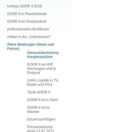
Umbau GOOR II 2016
GOOR II in Peenemünde
GOOR II im Trockendock
professionelles Multibeam
Artikel in der „Unterwasser“
Ältere Meldungen (News und
Presse)
Generalüberholung
Hauptmaschine
GOOR II am Riff
Nienhagen und in
Rostock
UWA-Logistik in TV,
Radio und Print
Taufe GOOR II
GOOR II ist in Fahrt
GOOR II ist im
Wasser
Eiszeit auf Rügen
Pressemeldung
dpad 23.01.2012