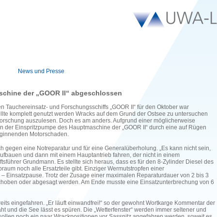
News und Presse
schine der „GOOR II“ abgeschlossen
en Tauchereinsatz- und Forschungsschiffs „GOOR II“ für den Oktober war
 sollte komplett genutzt werden Wracks auf dem Grund der Ostsee zu untersuchen
tforschung auszulesen. Doch es am anders. Aufgrund einer möglicherweise
n der Einspritzpumpe des Hauptmaschine der „GOOR II“ durch eine auf Rügen
eginnenden Motorschaden.
 gegen eine Notreparatur und für eine Generalüberholung. „Es kann nicht sein,
 aufbauen und dann mit einem Hauptantrieb fahren, der nicht in einem
tsführer Grundmann. Es stellte sich heraus, dass es für den 8-Zylinder Diesel des
raum noch alle Ersatzteile gibt. Einziger Wermutstropfen einer
– Einsatzpause. Trotz der Zusage einer maximalen Reparaturdauer von 2 bis 3
choben oder abgesagt werden. Am Ende musste eine Einsatzunterbrechung von 6
reits eingefahren. „Er läuft einwandfrei!“ so der gewohnt Wortkarge Kommentar der
ht und die See lässt es spüren. Die „Wetterfenster“ werden immer seltener und
llen noch ein paar Wrackpositionen vor Sassnitz angefahren werden, soweit es